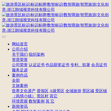
网站首页
公司介绍
关于我们
组织架构
资质荣誉
公司荣誉
认证证书
作品获奖证书
专利、软著
会员证书
服务足迹
案例作品
全部
文旅案例
世界文化遗产
度假区
A级景区
全域旅游
景区城
景区镇
（风情小镇）
景区村
其它
环境景观
数智案例
其 它
新闻资讯