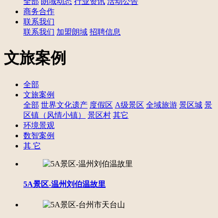
全部
朗域动态
行业资讯
活动公告
商务合作
联系我们
联系我们
加盟朗域
招聘信息
文旅案例
全部
文旅案例
全部
世界文化遗产
度假区
A级景区
全域旅游
景区城
景
区镇（风情小镇）
景区村
其它
环境景观
数智案例
其 它
5A景区-温州刘伯温故里