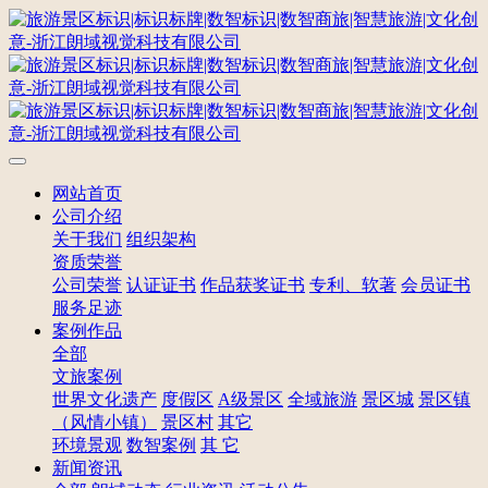
网站首页
公司介绍
关于我们
组织架构
资质荣誉
公司荣誉
认证证书
作品获奖证书
专利、软著
会员证书
服务足迹
案例作品
全部
文旅案例
世界文化遗产
度假区
A级景区
全域旅游
景区城
景区镇
（风情小镇）
景区村
其它
环境景观
数智案例
其 它
新闻资讯