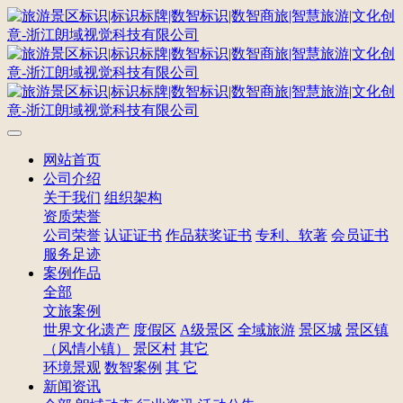
网站首页
公司介绍
关于我们
组织架构
资质荣誉
公司荣誉
认证证书
作品获奖证书
专利、软著
会员证书
服务足迹
案例作品
全部
文旅案例
世界文化遗产
度假区
A级景区
全域旅游
景区城
景区镇
（风情小镇）
景区村
其它
环境景观
数智案例
其 它
新闻资讯