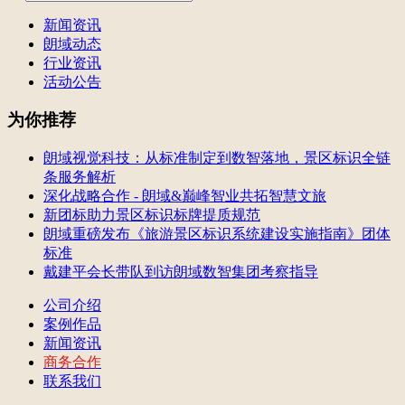
新闻资讯
朗域动态
行业资讯
活动公告
为你推荐
朗域视觉科技：从标准制定到数智落地，景区标识全链
条服务解析
深化战略合作 - 朗域&巅峰智业共拓智慧文旅
新团标助力景区标识标牌提质规范
朗域重磅发布《旅游景区标识系统建设实施指南》团体
标准
戴建平会长带队到访朗域数智集团考察指导
公司介绍
案例作品
新闻资讯
商务合作
联系我们