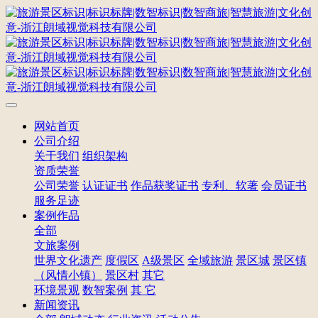
网站首页
公司介绍
关于我们
组织架构
资质荣誉
公司荣誉
认证证书
作品获奖证书
专利、软著
会员证书
服务足迹
案例作品
全部
文旅案例
世界文化遗产
度假区
A级景区
全域旅游
景区城
景区镇
（风情小镇）
景区村
其它
环境景观
数智案例
其 它
新闻资讯