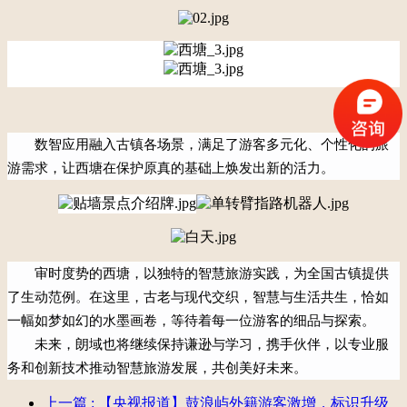
数智应用融入古镇各场景，满足了游客多元化、个性化的旅
游需求，让西塘在保护原真的基础上焕发出新的活力。
审时度势的西塘，以独特的智慧旅游实践，为全国古镇提供
了生动范例。在这里，古老与现代交织，智慧与生活共生，恰如
一幅如梦如幻的水墨画卷，等待着每一位游客的细品与探索。
未来，朗域也
将继续保持谦
逊
与学
习，携
手
伙伴
，以
专业服
务
和
创新技术
推动智慧旅游
发展，
共创美好未来。
上一篇
: 【央视报道】鼓浪屿外籍游客激增，标识升级