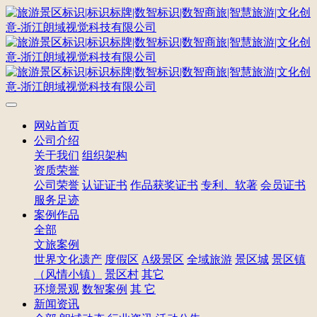
网站首页
公司介绍
关于我们
组织架构
资质荣誉
公司荣誉
认证证书
作品获奖证书
专利、软著
会员证书
服务足迹
案例作品
全部
文旅案例
世界文化遗产
度假区
A级景区
全域旅游
景区城
景区镇
（风情小镇）
景区村
其它
环境景观
数智案例
其 它
新闻资讯