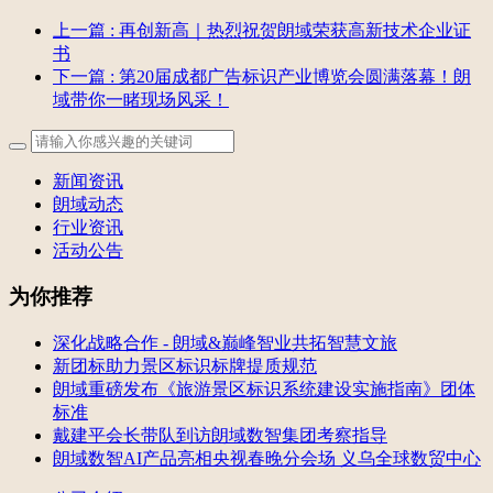
上一篇
: 再创新高｜热烈祝贺朗域荣获高新技术企业证
书
下一篇
: 第20届成都广告标识产业博览会圆满落幕！朗
域带你一睹现场风采！
新闻资讯
朗域动态
行业资讯
活动公告
为你推荐
深化战略合作 - 朗域&巅峰智业共拓智慧文旅
新团标助力景区标识标牌提质规范
朗域重磅发布《旅游景区标识系统建设实施指南》团体
标准
戴建平会长带队到访朗域数智集团考察指导
朗域数智AI产品亮相央视春晚分会场 义乌全球数贸中心