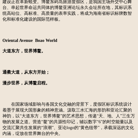
建设正在革新蜕变。博鳌东屿岛旅游度假区，是我国主场外交中心舞
台、串起世界命运共同体的博鳌亚洲论坛永久会址所在地，其标识系
统高站位、高标准、高质量的表率实践，将成为海南省标识标牌
数智
化
和标准化建设
的国际范
样板。
Oriental Avenue
Boao World
大道东方，世界博鳌。
通衢大道，从东方开始；
漫步世界，从博鳌启程。
在
国家场域影响与各国文化交融
的
背景
下
，
度假区标识系统设计
着墨于展现大国形象的精神意涵。汲取三水汇海的形韵和亚论汇聚的
神韵，以
“大道东方，世界博鳌”的艺术思想，传递“天、地、人”三生万
物的发展之道。营造“鳌”的共源性印记，辅以数字“6”的时空能量
以及
交流汇聚共生发展的
“浪潮”、亚论logo的“黄色纽带”，
承载深远的文化
内涵，绽放在世界舞台的中央。