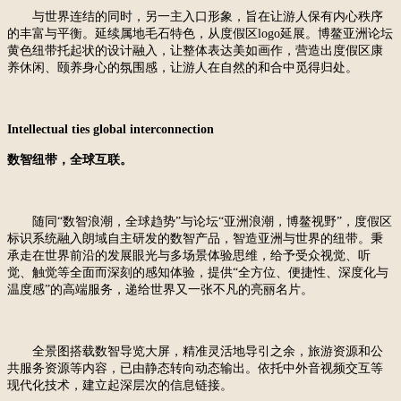
与世界连结的同时，另一主入口形象，旨在让游人保有内心秩序
的丰富与平衡。延续属地毛石特色，从度假区
logo延展。博鳌亚洲论坛
黄色纽带托起状的设计融入，让整体表达美如画作，营造出度假区康
养休闲、颐养身心的氛围感，让游人在自然的和合中觅得归处。
Intellectual ties global interconnection
数智纽带，全球互联。
随同
“数智浪潮，全球趋势”与论坛“亚洲浪潮，博鳌视野”，度假区
标识系统融入朗域自主研发的数智产品，智造亚洲与世界的纽带。秉
承走在世界前沿的发展眼光与多场景体验思维，给予受众视觉、听
觉、触觉等全面而深刻的感知体验，提供“全方位、便捷性、深度化与
温度感”的高端服务，递给世界又一张不凡的亮丽名片。
全景图搭载数智导览大屏，精准灵活地导引之余，旅游资源和公
共服务资源等内容，已由静态转向动态输出。依托中外音视频交互等
现代化技术，建立起深层次的信息链接。