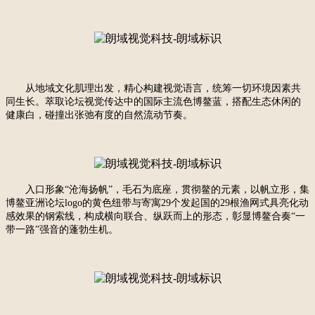
从地域文化肌理出发，精心构建视觉语言，统筹一切环境因素共
同生长。
萃取论坛视觉传达中的国际主流色博鳌蓝，搭配生态休闲的
健康白，碰撞出张弛有度的自然流动节奏。
入口形象
“沧海扬帆”，毛石为底座，贯彻鳌的元素，以帆立形，集
博鳌亚洲论坛logo的黄色纽带与
寄寓
29个发起国的
29根渔网式具亮化动
感效果的钢索线，构成横向联合、纵跃而上的形态，彰显博鳌合奏“一
带一路”强音的蓬勃生机。