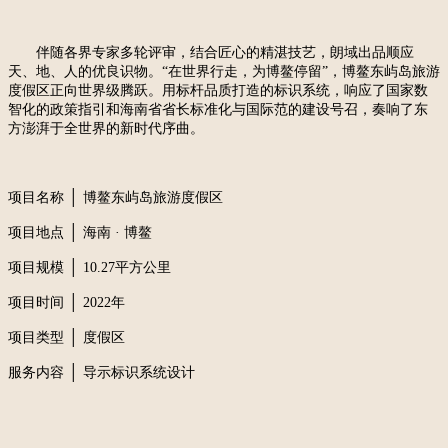
伴随各界专家多轮评审，结合匠心的精湛技艺，朗域出品顺应
天、地、人的优良识物。
“在世界行走，为博鳌停留”，博鳌东屿岛旅游
度假区正向世界级腾跃
。
用标杆品质打造的标识系统，响应了国家数
智化的政策指引和海南省省长标准化与国际范的建设号召，
奏响了东
方澎湃于全世界的新时代序曲。
│
项目名称
博鳌东屿岛旅游度假区
│
项目地点
海南
· 博鳌
│
项目规模
10.27平方公里
│
项目时间
2022年
│
项目类型
度假区
│
服务内容
导示标识系统设计