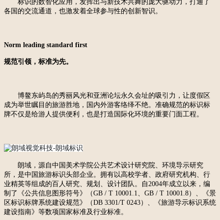
标识的数智化应用，发挥出与新技术共舞的庞大驱动力，打通了
各国的交流通道，也激发着全球参与性的创新智识。
Norm leading standard first
规范引领，标准为先。
博鳌东屿岛的秀丽风光和亚洲论坛
永久
会址的吸引力
，
让度假区
成为举世瞩目的旅游胜地，国内外游客络绎不绝。准确规范的标识标
牌不仅是给游人提供便利，也是打造国际化环境的重要门面工程。
朗域，源自中国美术学院公共艺术设计研究院、环境导示研究
所，是中国旅游标识头部企业
。
拥有以高校学者、政府研究机构、行
业精英等组成的百人研究、规划、设计团队。自
2004年成立以来，编
制了《公共信息图形符号》（GB / T 10001.1、GB / T 10001.8）、《景
区标识标牌系统建设规范》（DB 3301/T 0243）、《旅游导示标识系统
建设指南》等数项国家标准及行业标准。