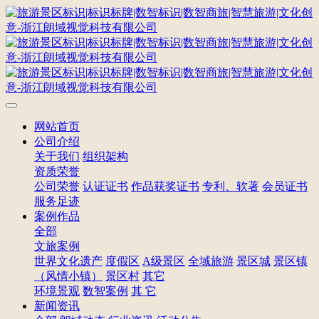
网站首页
公司介绍
关于我们
组织架构
资质荣誉
公司荣誉
认证证书
作品获奖证书
专利、软著
会员证书
服务足迹
案例作品
全部
文旅案例
世界文化遗产
度假区
A级景区
全域旅游
景区城
景区镇
（风情小镇）
景区村
其它
环境景观
数智案例
其 它
新闻资讯