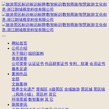
网站首页
公司介绍
关于我们
组织架构
资质荣誉
公司荣誉
认证证书
作品获奖证书
专利、软著
会员证书
服务足迹
案例作品
全部
文旅案例
世界文化遗产
度假区
A级景区
全域旅游
景区城
景区镇
（风情小镇）
景区村
其它
环境景观
数智案例
其 它
新闻资讯