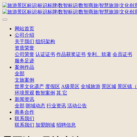
网站首页
公司介绍
关于我们
组织架构
资质荣誉
公司荣誉
认证证书
作品获奖证书
专利、软著
会员证书
服务足迹
案例作品
全部
文旅案例
世界文化遗产
度假区
A级景区
全域旅游
景区城
景区镇（
环境景观
数智案例
其 它
新闻资讯
全部
朗域动态
行业资讯
活动公告
商务合作
联系我们
联系我们
加盟朗域
招聘信息