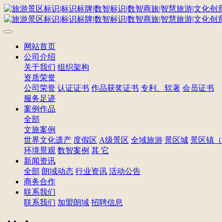
网站首页
公司介绍
关于我们
组织架构
资质荣誉
公司荣誉
认证证书
作品获奖证书
专利、软著
会员证书
服务足迹
案例作品
全部
文旅案例
世界文化遗产
度假区
A级景区
全域旅游
景区城
景区镇（
环境景观
数智案例
其 它
新闻资讯
全部
朗域动态
行业资讯
活动公告
商务合作
联系我们
联系我们
加盟朗域
招聘信息