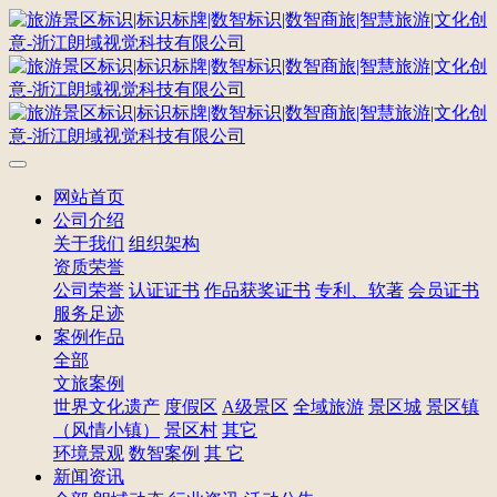
网站首页
公司介绍
关于我们
组织架构
资质荣誉
公司荣誉
认证证书
作品获奖证书
专利、软著
会员证书
服务足迹
案例作品
全部
文旅案例
世界文化遗产
度假区
A级景区
全域旅游
景区城
景区镇
（风情小镇）
景区村
其它
环境景观
数智案例
其 它
新闻资讯